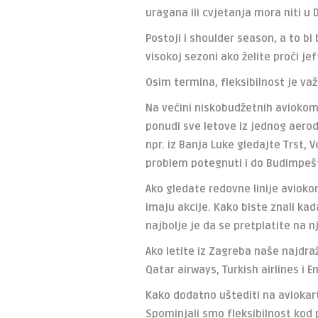
uragana ili cvjetanja mora niti u D
Postoji i shoulder season, a to b
visokoj sezoni ako želite proći jeft
Osim termina, fleksibilnost je važ
Na većini niskobudžetnih aviokom
ponudi sve letove iz jednog aerod
npr. iz Banja Luke gledajte Trst, V
problem potegnuti i do Budimpešt
Ako gledate redovne linije avioko
imaju akcije. Kako biste znali ka
najbolje je da se pretplatite na 
Ako letite iz Zagreba naše najdra
Qatar airways, Turkish airlines i E
Kako dodatno uštediti na avioka
Spominjali smo fleksibilnost kod 