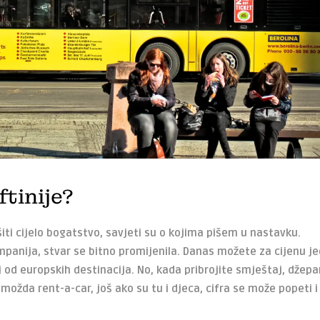
tinije?
šiti cijelo bogatstvo, savjeti su o kojima pišem u nastavku.
panija, stvar se bitno promijenila. Danas možete za cijenu j
j od europskih destinacija. No, kada pribrojite smještaj, džepa
možda rent-a-car, još ako su tu i djeca, cifra se može popeti i