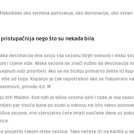
. Fleksibilan oko termina putovanja, oko destinacije, oko stvari
pristupačnija nego što su nekada bila.
aka destinacija ima svoju top sezonu (high season) i nisku se
oni i cijene niže. Niska sezona ne znači nužno da destinacija ni
gnuti vaši prioriteti. Ako se na Siciliju primarno želite ići kup
a je više od toga. Kupanje je čak nepotrebno ako se fokusirate n
enitosti, prirodu itd. M
 biti Maldivi. Kod njih je kišna sezona ljeti i tada je low seas
edjeti par tisuća kuna po osobi u odnosu na isto takvo putova
 kišna sezona, vrlo vjerojatno ćete imati sunčane dane uz poko
nce.
te posjetiti tokom niske sezone. Tako nećete ići na Karibe u s