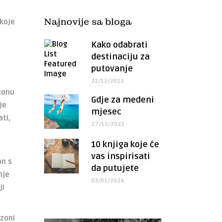
Najnovije sa bloga
 koje
Kako odabrati
destinaciju za
putovanje
22/12/2023
zonu
Gdje za medeni
je
mjesec
ati,
27/12/2023
a
10 knjiga koje će
vas inspirisati
on s
da putujete
nje
03/01/2024
ji
ezoni