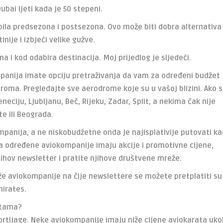
ubai ljeti kada je 50 stepeni.
i bila predsezona i postsezona. Ovo može biti dobra alternativa
inije i izbjeći velike gužve.
na i kod odabira destinacija. Moj prijedlog je sljedeći.
panija imate opciju pretraživanja da vam za određeni budžet
roma. Pregledajte sve aerodrome koje su u vašoj blizini. Ako s
eneciju, Ljubljanu, Beč, Rijeku, Zadar, Split, a nekima čak nije
e ili Beograda.
mpanija, a ne niskobudžetne onda je najisplativije putovati k
da određene aviokompanije imaju akcije i promotivne cijene,
njihov newsletter i pratite njihove društvene mreže.
že aviokompanije na čije newslettere se možete pretplatiti su
mirates.
rtama?
prtljage. Neke aviokompanije imaju niže cijene aviokarata uko