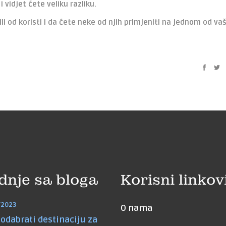
vidjet ćete veliku razliku.
i od koristi i da ćete neke od njih primjeniti na jednom od vaš
dnje sa bloga
Korisni linkov
/2023
O nama
odabrati destinaciju za