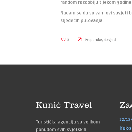
random razdoblju tijekom godine i 
Nadam se da su vam ovi savjeti bil
sljedećih putovanja.
,
3
Preporuke
Savjeti
Kunić Travel
Za
22/12
Turistička agencija sa velikom
Kako 
ponudom svih svjetskih