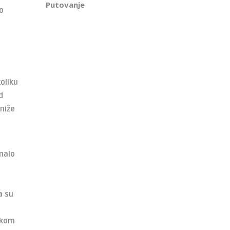
Putovanje
o
oliku
d
 niže
malo
a su
nekom