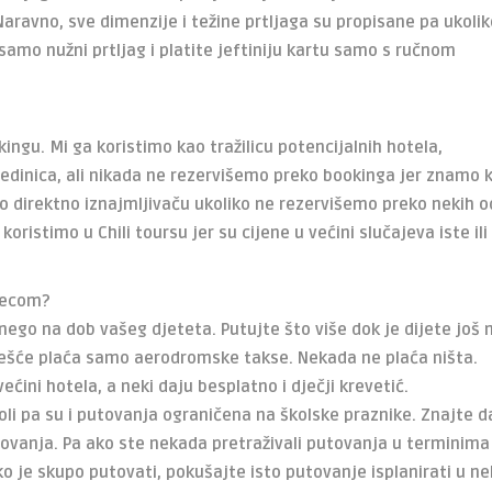
ravno, sve dimenzije i težine prtljaga su propisane pa ukolik
samo nužni prtljag i platite jeftiniju kartu samo s ručnom
kingu. Mi ga koristimo kao tražilicu potencijalnih hotela,
edinica, ali nikada ne rezervišemo preko bookinga jer znamo k
mo direktno iznajmljivaču ukoliko ne rezervišemo preko nekih o
oristimo u Chili toursu jer su cijene u većini slučajeva iste ili
djecom?
ego na dob vašeg djeteta. Putujte što više dok je dijete još 
češće plaća samo aerodromske takse. Nekada ne plaća ništa.
ćini hotela, a neki daju besplatno i dječji krevetić.
li pa su i putovanja ograničena na školske praznike. Znajte d
tovanja. Pa ako ste nekada pretraživali putovanja u terminima
liko je skupo putovati, pokušajte isto putovanje isplanirati u 