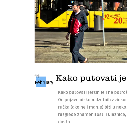
11
Kako putovati jef
February
Kako putovati jeftinije i ne potro
Od pojave niskobudžetnih aviokom
ručka (ako ne i manje) biti u neko
razglede znamenitosti i ulaznice, 
dosta.