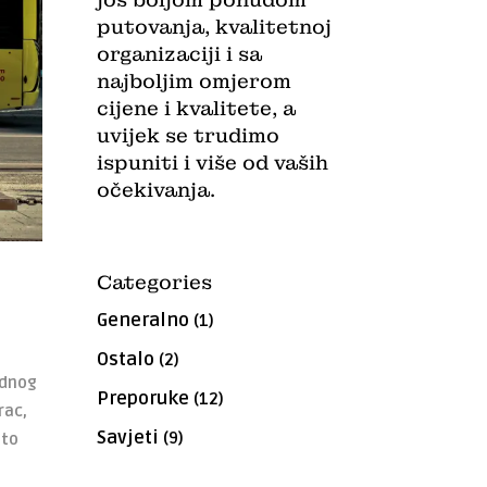
putovanja, kvalitetnoj
organizaciji i sa
najboljim omjerom
cijene i kvalitete, a
uvijek se trudimo
ispuniti i više od vaših
očekivanja.
Categories
Generalno
(1)
Ostalo
(2)
ednog
Preporuke
(12)
rac,
Savjeti
(9)
 to