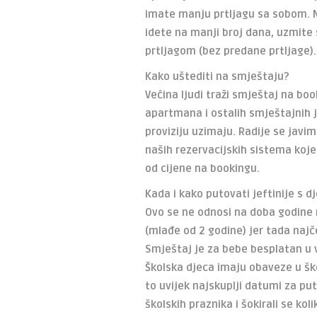
imate manju prtljagu sa sobom. Na
idete na manji broj dana, uzmite 
prtljagom (bez predane prtljage).
Kako uštediti na smještaju?
Većina ljudi traži smještaj na boo
apartmana i ostalih smještajnih j
proviziju uzimaju. Radije se javi
naših rezervacijskih sistema koje k
od cijene na bookingu.
Kada i kako putovati jeftinije s 
Ovo se ne odnosi na doba godine n
(mlađe od 2 godine) jer tada naj
Smještaj je za bebe besplatan u ve
Školska djeca imaju obaveze u ško
to uvijek najskuplji datumi za pu
školskih praznika i šokirali se ko