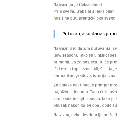
Najvažnija je fleksibilnost
Prije svega, treba biti fleksibilan
nosiš na put, praktički oko svega.
Putovanja su danas puno 
Najvažniji je datum putovanja. Sv
(low season). Tako su u niskoj sez
primamljiva za posjetu. Tu će preva
ići ćete u top sezoni. Ali, Sicilij
šarmantne gradove, istorija, znam
Za daleke destinacije primjer mogu
najnižim cijenama. Tada ćete ušt
zimi kada je high season. Iako je
pljusak nakon kojeg opet dođe su
Naravno, neke destinacije ne želi