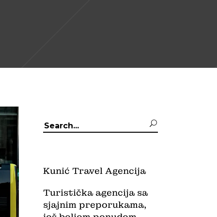
Search
for:
Kunić Travel Agencija
Turistička agencija sa
sjajnim preporukama,
još boljom ponudom