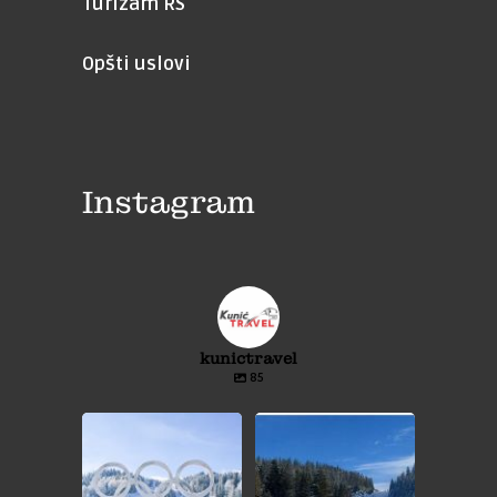
Turizam RS
Opšti uslovi
Instagram
kunictravel
85
⛷️JAHORINA❄️⛷️
⛷️VLAŠIĆ❄️⛷️
❄️JEDNODNEVNI IZLET❄️
❄️JEDNODNEVNI IZLET❄️
...
...