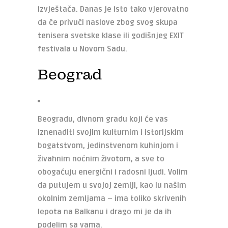
izvještača.
Danas je isto tako vjerovatno
da će privući naslove zbog svog skupa
tenisera svetske klase ili godišnjeg EXIT
festivala u Novom Sadu.
Beograd
Beogradu, divnom gradu koji će vas
iznenaditi svojim kulturnim i istorijskim
bogatstvom, jedinstvenom kuhinjom i
živahnim noćnim životom, a sve to
obogaćuju energični i radosni ljudi. Volim
da putujem u svojoj zemlji, kao iu našim
okolnim zemljama – ima toliko skrivenih
lepota na Balkanu i drago mi je da ih
podelim sa vama.