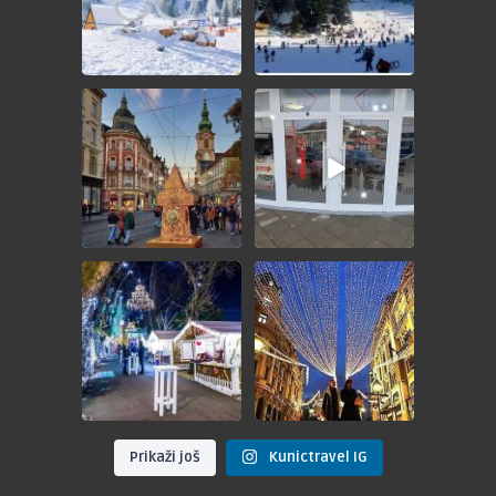
🎄ADVENT GRAC🎄
🎁 GIVEAWAY - ADVENT BEČ
🎁
💵 49KM
Nagradno
...
POŠTOVANI
...
🎄ADVENT ZAGREB🎄
🎆 DOČEK NOVE 2025.
GODINE U BEOGRADU
📅 28.12.2024.
📅
...
💵
...
Prikaži još
Kunictravel IG