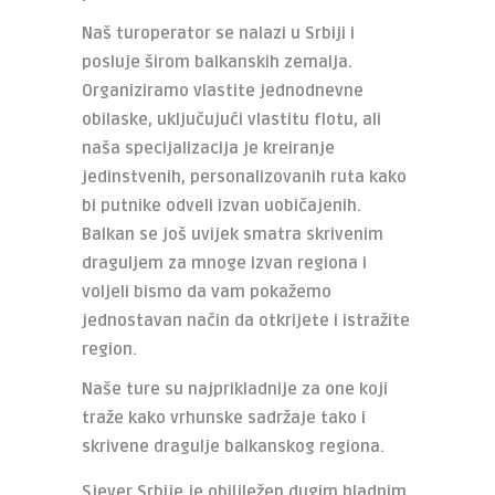
Naš turoperator se nalazi u Srbiji i
posluje širom balkanskih zemalja.
Organiziramo vlastite jednodnevne
obilaske, uključujući vlastitu flotu, ali
naša specijalizacija je kreiranje
jedinstvenih, personalizovanih ruta kako
bi putnike odveli izvan uobičajenih.
Balkan se još uvijek smatra skrivenim
draguljem za mnoge izvan regiona i
voljeli bismo da vam pokažemo
jednostavan način da otkrijete i istražite
region.
Naše ture su najprikladnije za one koji
traže kako vrhunske sadržaje tako i
skrivene dragulje balkanskog regiona.
Sjever
Srbije je obiljležen dugim hladnim