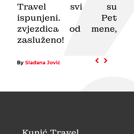
d 2m
Travel svi su
što
vrlo
ispunjeni. Pet
vis
zvjezdica od mene,
bit
zasluženo!
By
Dej
By
Slađana Jović
Kunić Travel