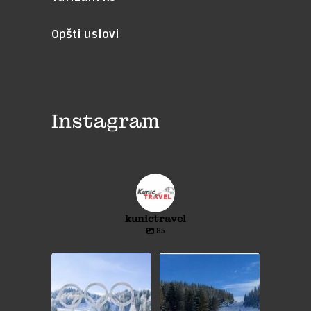
Opšti uslovi
Instagram
kunictravel
85
⛷️JAHORINA❄️⛷️
⛷️VLAŠIĆ❄️⛷️
❄️JEDNODNEVNI IZLET❄️
❄️JEDNODNEVNI IZLET❄️
...
...