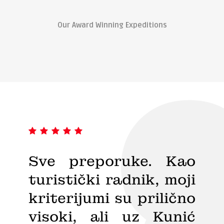
Our Award Winning Expeditions
sta.
Sve preporuke. Kao
Sve
a, i
turistički radnik, moji
Sja
ije,
kriterijumi su prilično
što
usu
visoki, ali uz Kunić
ko