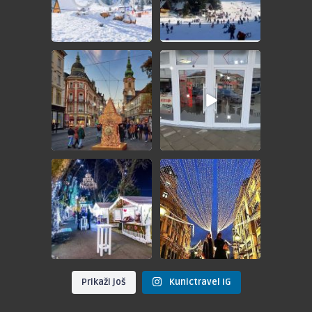
🎄ADVENT GRAC🎄
🎁 GIVEAWAY - ADVENT BEČ
🎁
💵 49KM
Nagradno
...
POŠTOVANI
...
🎄ADVENT ZAGREB🎄
🎆 DOČEK NOVE 2025.
GODINE U BEOGRADU
📅 28.12.2024.
📅
...
💵
...
Prikaži još
Kunictravel IG