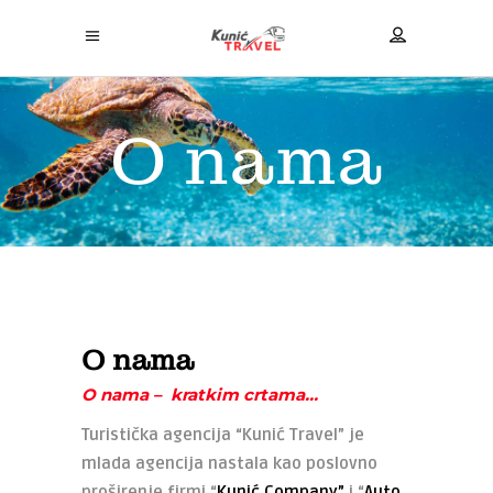
O nama
O nama
O nama – kratkim crtama…
Turistička agencija “Kunić Travel” je
mlada agencija nastala kao poslovno
proširenje firmi “
Kunić Company”
i “
Auto