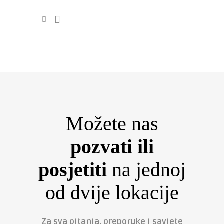
Možete nas
pozvati
ili
posjetiti
na jednoj
od dvije lokacije
Za sva pitanja, preporuke i savjete