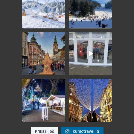
...
...
🎄ADVENT GRAC🎄
🎁 GIVEAWAY - ADVENT BEČ
🎁
💵 49KM
Nagradno
...
POŠTOVANI
...
🎄ADVENT ZAGREB🎄
🎆 DOČEK NOVE 2025.
GODINE U BEOGRADU
📅 28.12.2024.
📅
...
💵
...
Prikaži još
Kunictravel IG