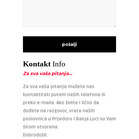
Kontakt
Info
Za sva vaša pitanja…
Za sva vaša pitanja možete nas
kontaktirati putem naših telefona ili
preko e-maila. Ako želite i lično da
dođete na razgovor, vrata naših
poslovnica u Prijedoru i Banja Luci su Vam
širom otvorena.
Dobrodošli.