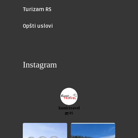
Turizam RS
Opšti uslovi
Instagram
kunictravel
85
⛷️JAHORINA❄️⛷️
⛷️VLAŠIĆ❄️⛷️
❄️JEDNODNEVNI IZLET❄️
❄️JEDNODNEVNI IZLET❄️