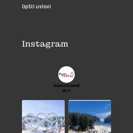
Opšti uslovi
Instagram
kunictravel
85
⛷️JAHORINA❄️⛷️
⛷️VLAŠIĆ❄️⛷️
❄️JEDNODNEVNI IZLET❄️
❄️JEDNODNEVNI IZLET❄️
...
...