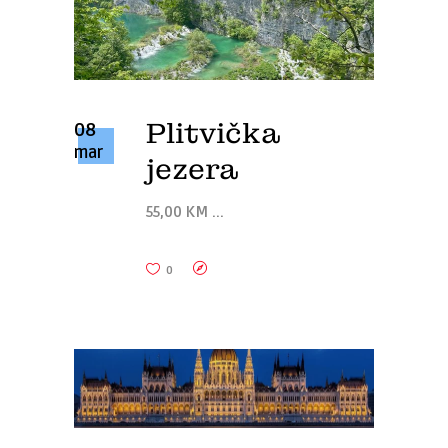
Plitvička
08
mar
jezera
55,00 KM
0