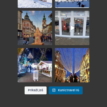
🎄ADVENT GRAC🎄
🎁 GIVEAWAY - ADVENT BEČ
🎁
💵 49KM
Nagradno
...
POŠTOVANI
...
🎄ADVENT ZAGREB🎄
🎆 DOČEK NOVE 2025.
GODINE U BEOGRADU
📅 28.12.2024.
📅
...
💵
...
Prikaži još
Kunictravel IG