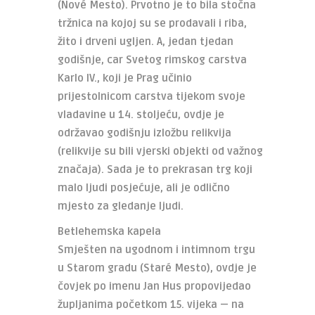
(Nové Mesto). Prvotno je to bila stočna
tržnica na kojoj su se prodavali i riba,
žito i drveni ugljen. A, jedan tjedan
godišnje, car Svetog rimskog carstva
Karlo IV., koji je Prag učinio
prijestolnicom carstva tijekom svoje
vladavine u 14. stoljeću, ovdje je
održavao godišnju izložbu relikvija
(relikvije su bili vjerski objekti od važnog
značaja). Sada je to prekrasan trg koji
malo ljudi posjećuje, ali je odlično
mjesto za gledanje ljudi.
Betlehemska kapela
Smješten na ugodnom i intimnom trgu
u Starom gradu (Staré Mesto), ovdje je
čovjek po imenu Jan Hus propovijedao
župljanima početkom 15. vijeka — na