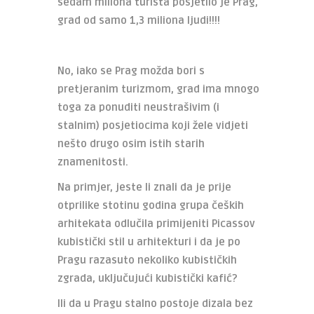
sedam miliona turista posjetilo je Prag,
grad od samo 1,3 miliona ljudi!!!!
No, iako se Prag možda bori s
pretjeranim turizmom, grad ima mnogo
toga za ponuditi neustrašivim (i
stalnim) posjetiocima koji žele vidjeti
nešto drugo osim istih starih
znamenitosti.
Na primjer, jeste li znali da je prije
otprilike stotinu godina grupa čeških
arhitekata odlučila primijeniti Picassov
kubistički stil u arhitekturi i da je po
Pragu razasuto nekoliko kubističkih
zgrada, uključujući kubistički kafić?
Ili da u Pragu stalno postoje dizala bez