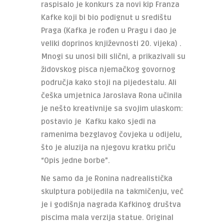
raspisalo je konkurs za novi kip Franza
Kafke koji bi bio podignut u središtu
Praga (Kafka je rođen u Pragu i dao je
veliki doprinos književnosti 20. vijeka) .
Mnogi su unosi bili slični, a prikazivali su
židovskog pisca njemačkog govornog
područja kako stoji na pijedestalu. Ali
češka umjetnica Jaroslava Rona učinila
je nešto kreativnije sa svojim ulaskom:
postavio je Kafku kako sjedi na
ramenima bezglavog čovjeka u odijelu,
što je aluzija na njegovu kratku priču
“Opis jedne borbe”.
Ne samo da je Ronina nadrealistička
skulptura pobijedila na takmičenju, već
je i godišnja nagrada Kafkinog društva
piscima mala verzija statue. Original