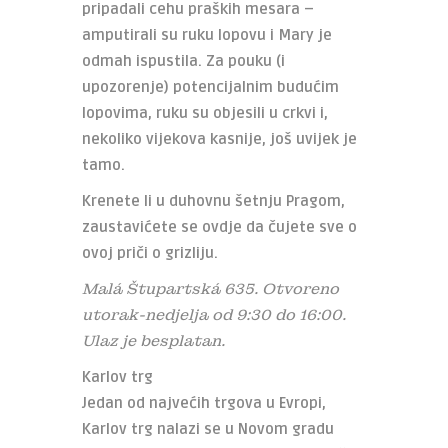
pripadali cehu praških mesara –
amputirali su ruku lopovu i Mary je
odmah ispustila. Za pouku (i
upozorenje) potencijalnim budućim
lopovima, ruku su objesili u crkvi i,
nekoliko vijekova kasnije, još uvijek je
tamo.
Krenete li u duhovnu šetnju Pragom,
zaustavićete se ovdje da čujete sve o
ovoj priči o grizliju.
Malá Štupartská 635. Otvoreno
utorak-nedjelja od 9:30 do 16:00.
Ulaz je besplatan.
Karlov trg
Jedan od najvećih trgova u Evropi,
Karlov trg nalazi se u Novom gradu