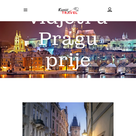
vidjeti u
Pragu
prije
nego
umrete