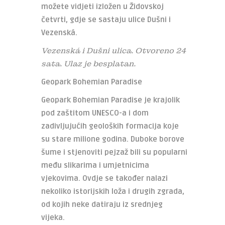
možete vidjeti izložen u Židovskoj
četvrti, gdje se sastaju ulice Dušni i
Vezenská.
Vezenská i Dušni ulica. Otvoreno 24
sata. Ulaz je besplatan.
Geopark Bohemian Paradise
Geopark Bohemian Paradise je krajolik
pod zaštitom UNESCO-a i dom
zadivljujućih geoloških formacija koje
su stare milione godina. Duboke borove
šume i stjenoviti pejzaž bili su popularni
među slikarima i umjetnicima
vjekovima. Ovdje se također nalazi
nekoliko istorijskih loža i drugih zgrada,
od kojih neke datiraju iz srednjeg
vijeka.