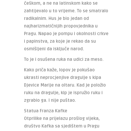
češkom, a ne na latinskom kako se
zahtijevalo u to vrijeme. To se smatralo
radikalnim. Hus je bio jedan od
najharizmatičnijih propovjednika u
Pragu. Napao je pompu i okolnosti crkve
i papinstva, za koje je rekao da su
osmišljeni da isključe narod.
To je i osušena ruka na udici za meso.
Kako priča kaže, lopov je pokušao
ukrasti neprocjenjive dragulje s kipa
Djevice Marije na oltaru. Kad je položio
ruku na dragulje, kip je ispružio ruku i
zgrabio ga. I nije puštao.
Statua Franza Kafke
Otprilike na prijelazu prošlog vijeka,
društvo Kafka sa sjedištem u Pragu