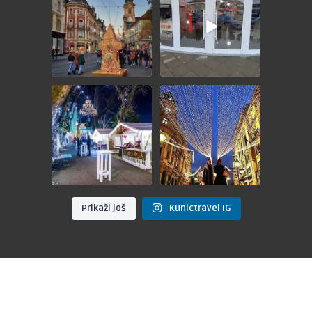
🎁
💵 49KM
Nagradno
...
POŠTOVANI
...
🎄ADVENT ZAGREB🎄
🎆 DOČEK NOVE 2025.
GODINE U BEOGRADU
📅 28.12.2024.
📅
...
💵
...
Prikaži još
Kunictravel IG