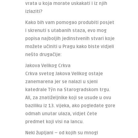
vrata u koja morate uskakati i iz njih
izlaziti?
Kako bih vam pomogao produbiti posjet
i skrenuti s utabanih staza, evo mog
popisa najboljih jedinstvenih stvari koje
možete učiniti u Pragu kako biste vidjeli
nešto drugačije:
Jakova Velikog Crkva
Crkva svetog Jakova Velikog ostaje
zanemarena jer se nalazi u sjeni
katedrale Týn na Starogradskom trgu.
Ali, za znatiželjnike koji se usude u ovu
baziliku iz 13. vijeka, ako pogledate gore
odmah unutar ulaza, vidjet ćete
predmet koji visi na lancu.
Neki župljani – od kojih su mnogi