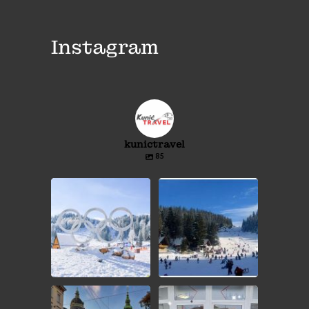
Instagram
kunictravel
85
⛷️JAHORINA❄️⛷️
⛷️VLAŠIĆ❄️⛷️
❄️JEDNODNEVNI IZLET❄️
❄️JEDNODNEVNI IZLET❄️
...
...
🎄ADVENT GRAC🎄
🎁 GIVEAWAY - ADVENT BEČ