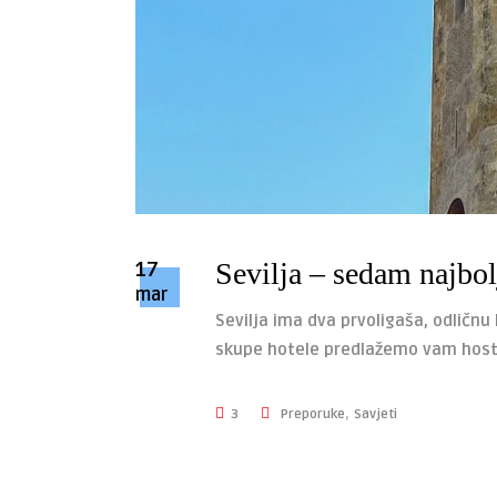
17
Sevilja – sedam najbol
mar
Sevilja ima dva prvoligaša, odličnu
skupe hotele predlažemo vam hostel
,
3
Preporuke
Savjeti