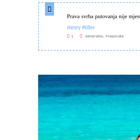
Prava svrha putovanja nije mjest
Henry Miller
,
1
Generalno
Preporuke