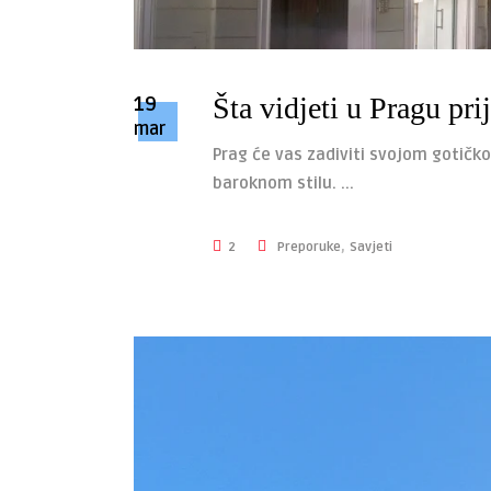
19
Šta vidjeti u Pragu pr
mar
Prag će vas zadiviti svojom gotič
baroknom stilu.
,
2
Preporuke
Savjeti