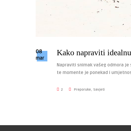
08
Kako napraviti idealnu
mar
Napraviti snimak vašeg odmora je sv
te momente je ponekad i umjetno
,
2
Preporuke
Savjeti