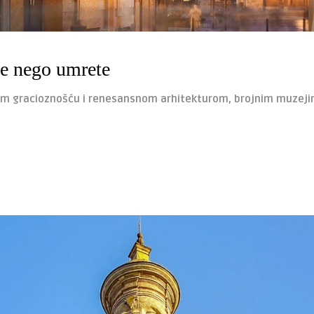
ije nego umrete
kom gracioznošću i renesansnom arhitekturom, brojnim muzeji